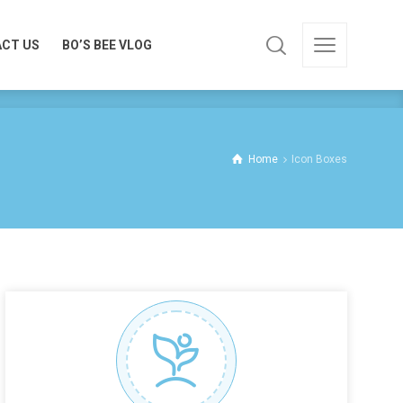
CT US
BO’S BEE VLOG
CT US
BO’S BEE VLOG
Home
Icon Boxes